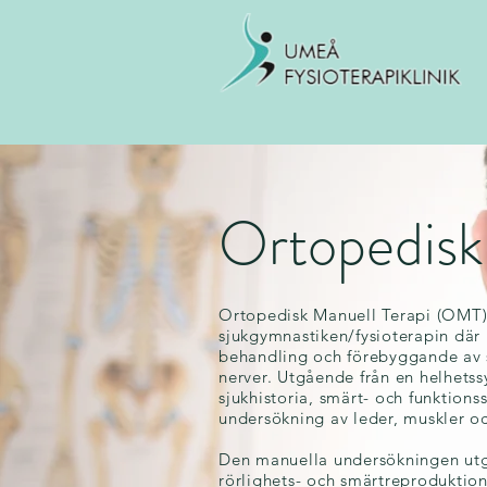
Ortopedisk 
Ortopedisk Manuell Terapi (OMT) 
sjukgymnastiken/fysioterapin dä
behandling och förebyggande av s
nerver. Utgående från en helhetss
sjukhistoria, smärt- och funktions
undersökning av leder, muskler oc
Den manuella undersökningen utgör
rörlighets- och smärtreproduktions