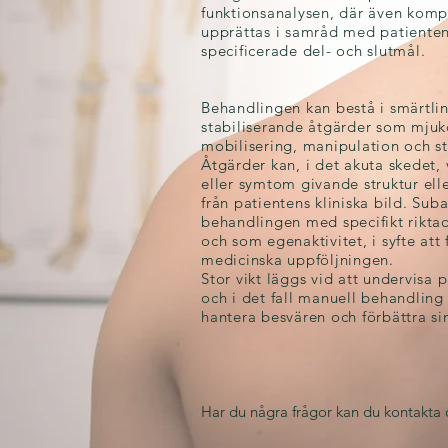
funktionsanalysen, där även komp
upprättas i samråd med patiente
specificerade del- och slutmål.
Behandlingen kan bestå i smärtli
stabiliserande åtgärder som mjuk
mobilisering, manipulation och st
Åtgärder kan, i det akuta skedet, v
eller symtom givande struktur el
från patientens kliniska bild. Su
behandlingen med specifikt rikta
och som egenaktivitet, i syfte att 
medicinska uppföljningen.
Stor vikt läggs vid att undervisa
och i det fall manuell behandling i
hantera besvären och förbättra sin
Har du några frågor kan du kontakta 