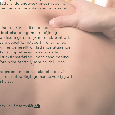
letterande undersökningar vägs in,
n en behandlingsplan som innehåller
ndrande, rörelseökande och
delsbehandling, muskeltöjning,
abiliseringsträning/motorisk kontroll.
ara specifikt riktade till enskild led
ler mer generellt omfattande utgående
bakut kompletteras den manuella
d funktionsträning under handledning
förhindra återfall, som en del i den
 patienten om hennes aktuella besvär
nte är tillrådligt, ge henne verktyg att
 hälsa.
oss via vårt formulär
här
.