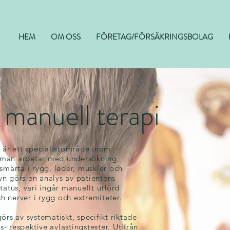
HEM
OM OSS
FÖRETAG/FÖRSÄKRINGSBOLAG
manuell terapi
är ett specialistområde inom
r man arbetar med undersökning,
märta i rygg, leder, muskler och
yn görs en analys av patientens
status, vari ingår manuellt utförd
h nerver i rygg och extremiteter.
s av systematiskt, specifikt riktade
- respektive avlastingstester. Utifrån